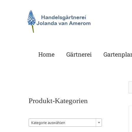
Zum
Inhalt
springen
Home
Gärtnerei
Gartenpla
Produkt-Kategorien

Kategorie auswählen