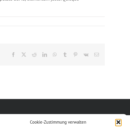
Facebook
X
Reddit
LinkedIn
WhatsApp
Tumblr
Pinterest
Vk
E-
Mail
Cookie-Zustimmung verwalten