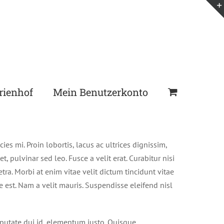
rienhof
Mein Benutzerkonto
es mi. Proin lobortis, lacus ac ultrices dignissim,
t, pulvinar sed leo. Fusce a velit erat. Curabitur nisi
ra. Morbi at enim vitae velit dictum tincidunt vitae
 est. Nam a velit mauris. Suspendisse eleifend nisl
ulputate dui id, elementum justo. Quisque