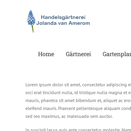
Zum
Inhalt
springen
Home
Gärtnerei
Gartenpla
Lorem ipsum dolor sit amet, consectetur adipiscing eli
orci erat tincidunt nulla, id tristique nulla magna et e
mauris, pharetra sit amet bibendum et, aliquet ac ero
eleifend mauris. Praesent pellentesque aliquam condi
sed leo maximus, ac malesuada sem auctor.
In suscipit lacus quis ante consectetur molestie. Nam