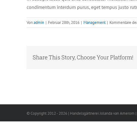
condimentum interdum purus, eget tempus justo rut
Von
admin
|
Februar 28th, 2016
|
Management
|
Kommentare deak
Share This Story, Choose Your Platform!
© Copyright 2012 -
2026 | Handelsgärtnerei Jolanda van Amerom 