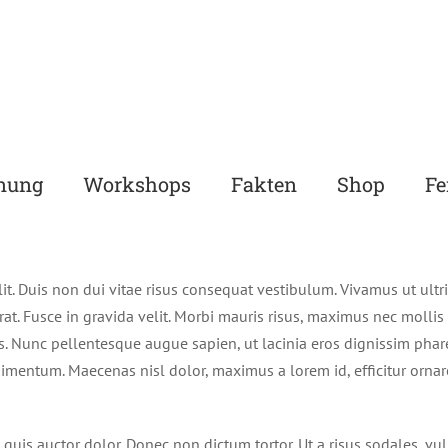
nung
Workshops
Fakten
Shop
Fe
t. Duis non dui vitae risus consequat vestibulum. Vivamus ut ultrici
rat. Fusce in gravida velit. Morbi mauris risus, maximus nec mollis e
s. Nunc pellentesque augue sapien, ut lacinia eros dignissim pharet
mentum. Maecenas nisl dolor, maximus a lorem id, efficitur ornare
 quis auctor dolor. Donec non dictum tortor. Ut a risus sodales, v