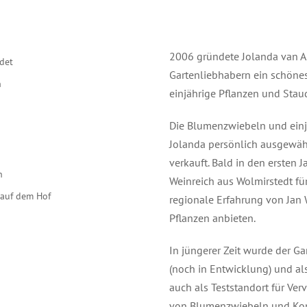
2006 gründete Jolanda van Am
det
Gartenliebhabern ein schöne
n
einjährige Pflanzen und Stau
g
Die Blumenzwiebeln und einj
Jolanda persönlich ausgewähl
verkauft. Bald in den ersten
h
Weinreich aus Wolmirstedt fü
auf dem Hof
regionale Erfahrung von Jan 
Pflanzen anbieten.
In jüngerer Zeit wurde der Ga
(noch in Entwicklung) und al
auch als Teststandort für Ver
von Blumenzwiebeln und Kom