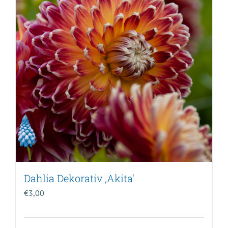
Dahlia Dekorativ ‚Akita‘
€
3,00