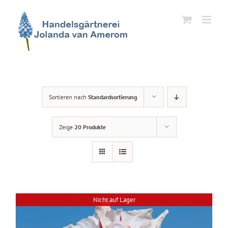
Zum
Inhalt
springen
Sortieren nach
Standardsortierung
Zeige
20 Produkte
Nicht auf Lager