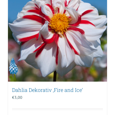
Dahlia Dekorativ ‚Fire and Ice‘
€
3,00