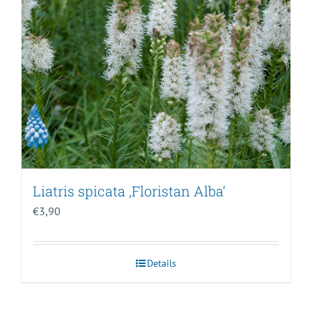
Liatris spicata ‚Floristan Alba‘
€
3,90
Details