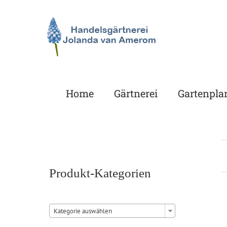
Zum
Inhalt
springen
Home
Gärtnerei
Gartenpla
Produkt-Kategorien

Kategorie auswählen