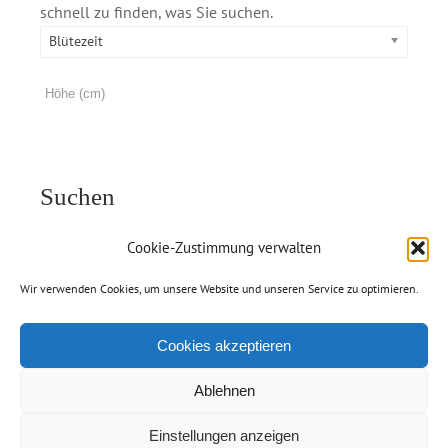
schnell zu finden, was Sie suchen.
Blütezeit
Suchen
Cookie-Zustimmung verwalten
Wir verwenden Cookies, um unsere Website und unseren Service zu optimieren.
Cookies akzeptieren
Ablehnen
Einstellungen anzeigen
© Copyright 2012 -
2026 | Handelsgärtnerei Jolanda van Amerom |