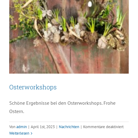
Osterworkshops
Schöne Ergebnisse bei den Osterworkshops. Frohe
Ostern.
für
Von
admin
|
April 1st, 2023
|
Nachrichten
|
Kommentare deaktiviert
Wochenende des offenen Gartens
Osterwo
Weiterlesen