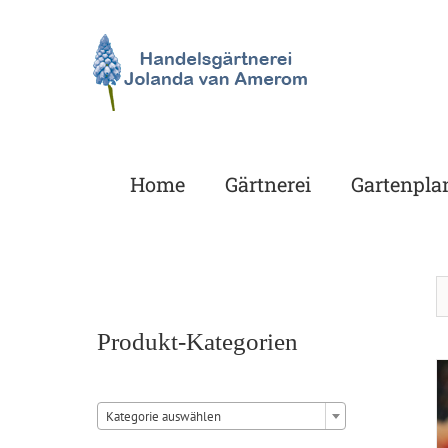
Zum
Inhalt
springen
Home
Gärtnerei
Gartenpla
Produkt-Kategorien

Kategorie auswählen